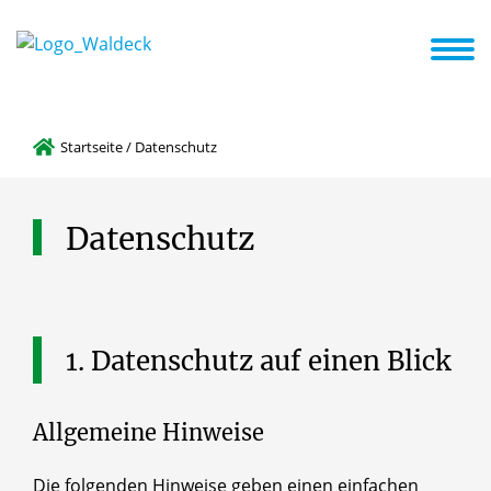
Dekanat
Pastorale Räume
Pastoraler Raum Bad Wildungen – Waldeck
Katholische
Startseite
/
Datenschutz
Datenschutz
1.
Datenschutz
auf
einen
Blick
Allgemeine Hinweise
Die folgenden Hinweise geben einen einfachen