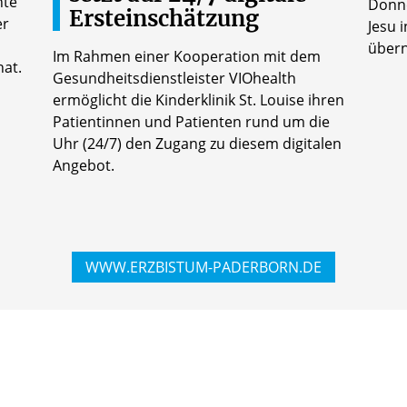
nte
Donne
Ersteinschätzung
er
Jesu 
übern
Im Rahmen einer Kooperation mit dem
at.
Gesundheitsdienstleister VIOhealth
ermöglicht die Kinderklinik St. Louise ihren
Patientinnen und Patienten rund um die
Uhr (24/7) den Zugang zu diesem digitalen
Angebot.
WWW.ERZBISTUM-PADERBORN.DE