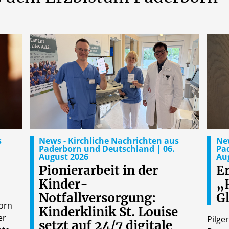
s
News - Kirchliche Nachrichten aus
New
Paderborn und Deutschland | 06.
Pa
August 2026
Au
Pionierarbeit in der
E
Kinder-
„
Notfallversorgung:
Gl
born
Kinderklinik St. Louise
er
Pilge
setzt auf 24/7 digitale