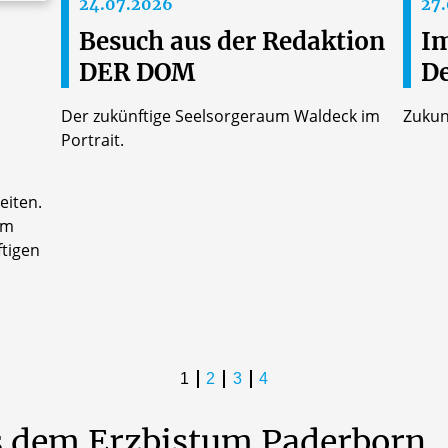
24.07.2026
27
Besuch aus der Redaktion
Im
DER DOM
D
Der zukünftige Seelsorgeraum Waldeck im
Zukun
Portrait.
eiten.
am
tigen
1
2
3
4
s dem Erzbistum Paderborn